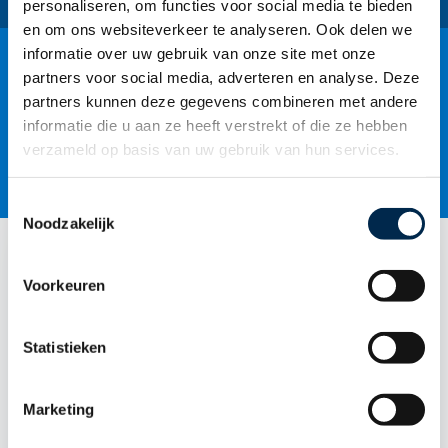
personaliseren, om functies voor social media te bieden
en om ons websiteverkeer te analyseren. Ook delen we
informatie over uw gebruik van onze site met onze
partners voor social media, adverteren en analyse. Deze
partners kunnen deze gegevens combineren met andere
Altijd advies op maat
informatie die u aan ze heeft verstrekt of die ze hebben
verzameld op basis van uw gebruik van hun services.
Betrokken en bereikbaar
T
Noodzakelijk
o
e
s
Voorkeuren
t
e
m
Statistieken
m
i
Marketing
n
g