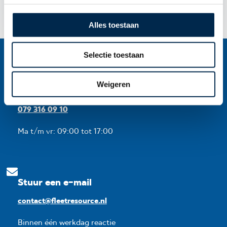
s
s
Alles toestaan
e
l
Selectie toestaan
e
c
t
Weigeren
Klantenservice
i
e
079 316 09 10
Ma t/m vr: 09:00 tot 17:00
Stuur een e-mail
contact@fleetresource.nl
Binnen één werkdag reactie