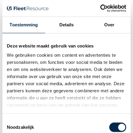
maken de swap voor u.
Leaseauto plaatsen
Toestemming
Details
Over
Leaseauto zoeken
Deze website maakt gebruik van cookies
Wilt u meer weten over het (laten) overnemen van een
We gebruiken cookies om content en advertenties te
leasecontract?
Lees hier verder hoe het werkt
. Heeft u hulp
personaliseren, om functies voor social media te bieden
nodig? Vraag het één van onze LeaseSwap Buddy’s en
en om ons websiteverkeer te analyseren. Ook delen we
ontvang razendsnel een antwoord. Heeft u geen interesse in
informatie over uw gebruik van onze site met onze
LeaseSwap maar bent u wel op zoek naar wagenparkbeheer?
partners voor social media, adverteren en analyse. Deze
Neem dan contact met ons op, onze experts staan u graag
partners kunnen deze gegevens combineren met andere
te woord.
informatie die u aan ze heeft verstrekt of die ze hebben
verzameld op basis van uw gebruik van hun services.
Neem contact op
T
Noodzakelijk
o