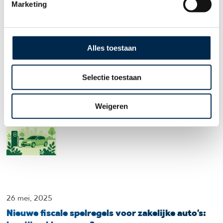
Marketing
n
g
18 september, 2025
s
Prinsjesdag 2025: wat betekent dit voor jouw
s
Alles toestaan
wagenpark?
e
l
Prinsjesdag draait ieder jaar om nieuwe plannen van de
Selectie toestaan
e
overheid.
c
t
Weigeren
i
e
26 mei, 2025
Nieuwe fiscale spelregels voor zakelijke auto’s: