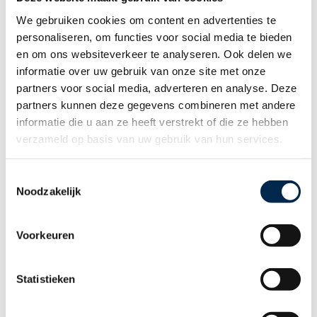
We gebruiken cookies om content en advertenties te
personaliseren, om functies voor social media te bieden
en om ons websiteverkeer te analyseren. Ook delen we
informatie over uw gebruik van onze site met onze
partners voor social media, adverteren en analyse. Deze
27 november, 2025
partners kunnen deze gegevens combineren met andere
Breaking: bijtelling elektrische auto minder snel
informatie die u aan ze heeft verstrekt of die ze hebben
omhoog: wat betekent dat voor jouw
verzameld op basis van uw gebruik van hun services.
wagenpark?
T
De Tweede Kamer heeft besloten dat de bijtelling voor
Noodzakelijk
o
elektrische
e
s
Voorkeuren
t
e
m
Statistieken
m
i