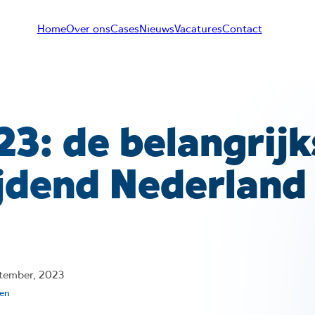
Home
Over ons
Cases
Nieuws
Vacatures
Contact
23: de belangrij
rijdend Nederland
tember, 2023
ten