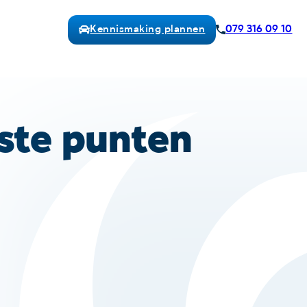
Kennismaking plannen
079 316 09 10
kste punten