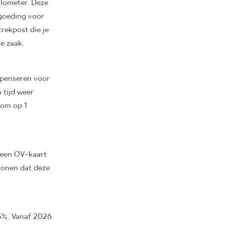
ilometer. Deze
goeding voor
rekpost die je
e zaak.
mpenseren voor
 tijd weer
 om op 1
j een OV-kaart
tonen dat deze
5%. Vanaf 2026