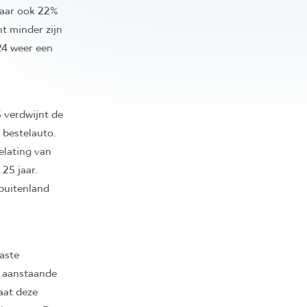
 jaar ook 22%
t minder zijn
024 weer een
 verdwijnt de
 bestelauto.
elating van
25 jaar.
 buitenland
aste
ri aanstaande
aat deze