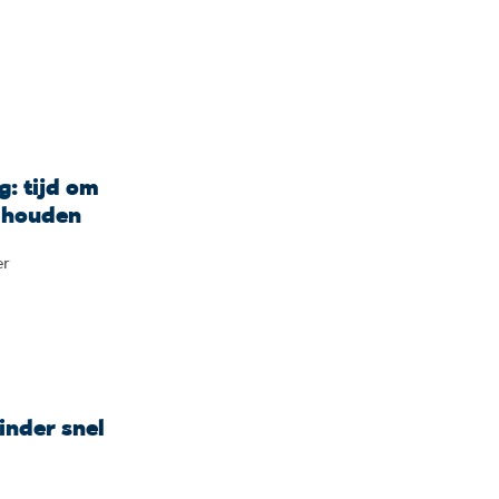
g: tijd om
e houden
er
inder snel