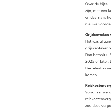
Over de bijtell
zijn, met een 
en daarna is he
nieuwe voordee
Grijskenteken
Het was al aan
grijskentekenr
Dan betaalt u 
2025 of later. 
Bestelauto’s v
komen.
Reiskostenve
Vorig jaar wer
reiskostenvergo
zou deze vergo