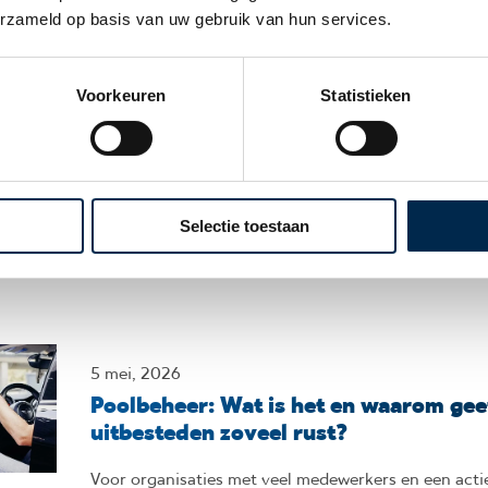
ook
erzameld op basis van uw gebruik van hun services.
Voorkeuren
Statistieken
26 juni, 2026
Nieuwe uitzonderingen op de pseudo
eindheffing voor zakelijke auto’s
Het kabinet heeft enkele uitzonderingen aangekond
Selectie toestaan
pseudo-eindheffing voor
5 mei, 2026
Poolbeheer: Wat is het en waarom gee
uitbesteden zoveel rust?
Voor organisaties met veel medewerkers en een acti