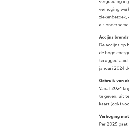
vergoeding in 
verhoging werk
ziekenbezoek, d
als ondernemer
Accijns brands
De accijns op 
de hoge energi
teruggedraaid z
januari 2024 d
Gebruik van d
Vanaf 2024 kri
te geven, uit 
kaart (ook) voo
Verhoging moto
Per 2025 gaat 