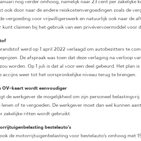
januari nog verder omhoog, namelijk naar 23 cent per zakelijke k
t ook door naar de andere reiskostenvergoedingen zoals de ver
e vergoeding voor vrijwilligerswerk en natuurlijk ook naar de aft
 kunt claimen bij het gebruik van een privévervoermiddel voor d
tof
brandstof werd op 1 april 2022 verlaagd om autobezitters te co
eprijzen. De afspraak was toen dat deze verlaging na verloop van
ou worden. Op 1 juli is dat al voor een deel gebeurd. Het plan is
e accijns weer tot het oorspronkelijke niveau terug te brengen.
e OV-kaart wordt eenvoudiger
jgt de werkgever de mogelijkheid om zijn personeel belastingvri
te lenen of te vergoeden. De werkgever moet dan wel kunnen aan
r zakelijke ritten wordt gebruikt.
rrijtuigenbelasting bestelauto’s
ook de motorrijtuigenbelasting voor bestelauto’s omhoog met 1