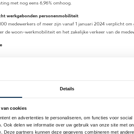
asting met nog eens 6,96% omhoog.
cht werkgebonden personenmobiliteit
100 medewerkers of meer zijn vanaf 1 januari 2024 verplicht om
er de woon-werkmobiliteit en het zakelijke verkeer van de mede
e
ten of wilt u uw beleid aanpassen naar de meeste actuele kabine
u graag!
Details
VOLGEND BER
 van cookies
ent en advertenties te personaliseren, om functies voor social
. Ook delen we informatie over uw gebruik van onze site met on
e. Deze partners kunnen deze gegevens combineren met andere i