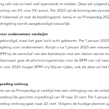
ing valt niet zo heel veel spannends te melden. Deze zal volgend
korting van 6% voor EV-auto’s. Per 2025 zal de korting een procen
t helemaal uit met de bijtellingspret, tenzij er op Prinsjesdag 2
lregeling wordt aangekondigd natuurlijk.
 voor ondernemers verdwijnt
gekondigd, maar het gaat toch echt gebeuren. Per 1 januari 2025
egeling voor ondernemers. Koopt u na 1 januari 2025 een nieuwe
BPM bij de aanschaf van een bestelauto met een datum eerste to
Daarnaast gaat de afschrijvingstermijn voor de BPM van vijf naar 
an voor 2025 mogen BPM-vrij blijven rijden, ook als deze uit het
rgoeding omhoog
den we op Prinsjesdag al verblijd met een verhoging van de onbel
eding (de gerichte vrijstelling) van 19 naar 21 cent. Per 1 janua
eding omhoog gaan naar 22 cent. Volgens de huidige plannen g