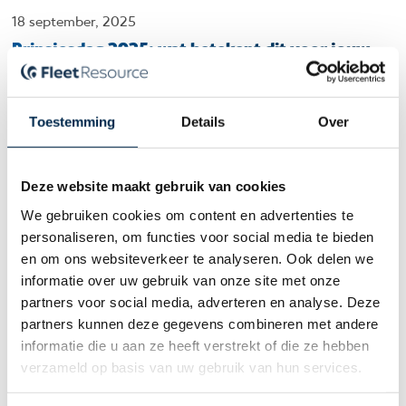
18 september, 2025
Prinsjesdag 2025: wat betekent dit voor jouw
wagenpark?
Prinsjesdag draait ieder jaar om nieuwe plannen van de
Toestemming
Details
Over
overheid.
Deze website maakt gebruik van cookies
We gebruiken cookies om content en advertenties te
personaliseren, om functies voor social media te bieden
en om ons websiteverkeer te analyseren. Ook delen we
informatie over uw gebruik van onze site met onze
partners voor social media, adverteren en analyse. Deze
partners kunnen deze gegevens combineren met andere
26 mei, 2025
informatie die u aan ze heeft verstrekt of die ze hebben
Nieuwe fiscale spelregels voor zakelijke auto’s:
verzameld op basis van uw gebruik van hun services.
ben jij er klaar voor?